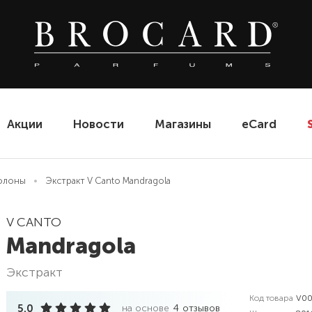
Акции
Новости
Магазины
eCard
олоны
Экстракт V Canto Mandragola
V CANTO
Mandragola
экстракт
Код товара
V00
5.0
на основе
4
отзывов