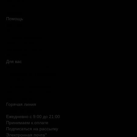
Контакты
Новости
Медиакит
Помощь
Доставка
Оплата
Условия продажи
Обмен и возврат
Вопросы и ответы
Карта сайта
Для вас
Дисконтная программа
Реферальная программа
Подарочные карты
Нишевая парфюмерия
Электронные сертификаты
Бьюти эксперт
Горячая линия
0 800 508 880
Ежедневно c 9:00 до 21:00
Принимаем к оплате
Подписаться на рассылку
Электронная почта
*