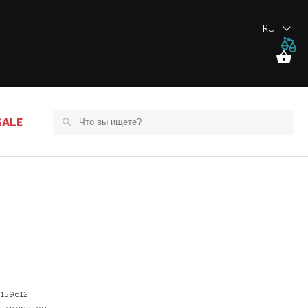
RU
SALE
159612