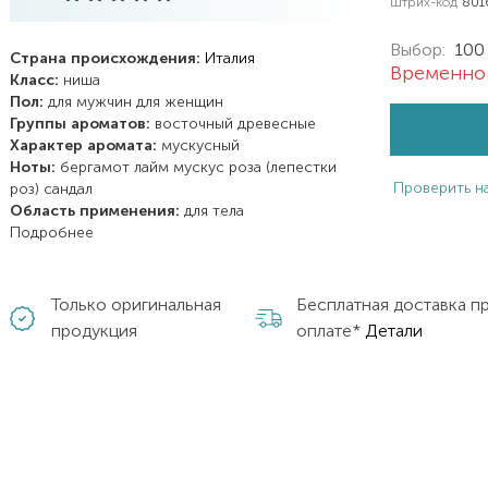
Штрих-код
801
Выбор:
100
Страна происхождения:
Италия
Временно 
Класс:
ниша
Пол:
для мужчин
для женщин
Группы ароматов:
восточный
древесные
Характер аромата:
мускусный
Ноты:
бергамот
лайм
мускус
роза (лепестки
Проверить н
роз)
сандал
Область применения:
для тела
Подробнее
Только оригинальная
Бесплатная доставка п
продукция
оплате*
Детали