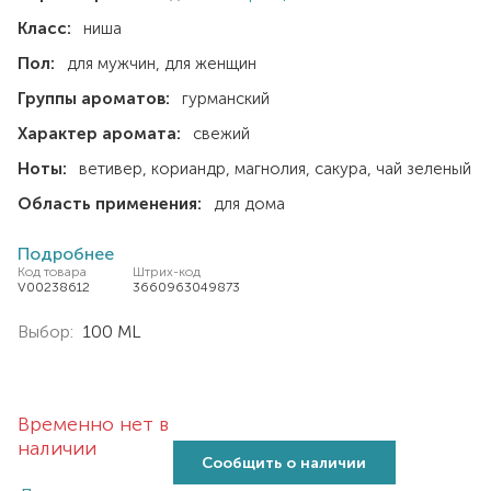
Класс:
ниша
Пол:
для мужчин
для женщин
Группы ароматов:
гурманский
Характер аромата:
свежий
Ноты:
ветивер
кориандр
магнолия
сакура
чай зеленый
Область применения:
для дома
Подробнее
Код товара
Штрих-код
V00238612
3660963049873
Выбор:
100 ML
Временно нет в
наличии
Сообщить о наличии