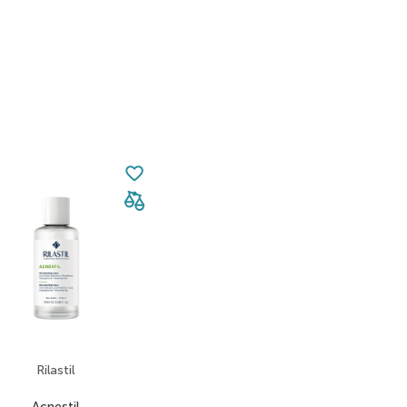
Rilastil
Acnestil