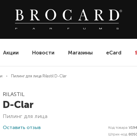
Акции
Новости
Магазины
eCard
ги
Пилинг для лица Rilastil D-Clar
RILASTIL
D-Clar
пилинг для лица
Оставить отзыв
Код товара
V19
Штрих-код
805