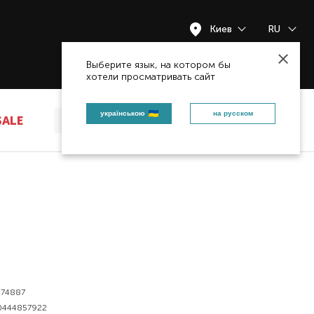
Киев
RU
Закрыть
Выберите язык, на котором бы
хотели просматривать сайт
українською
на русском
SALE
474887
0444857922