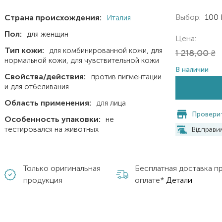
Выбор:
100
Страна происхождения:
Италия
Пол:
для женщин
Цена:
Тип кожи:
для комбинированной кожи
для
1 218,00
₴
нормальной кожи
для чувствительной кожи
В наличии
Свойства/действия:
против пигментации
и для отбеливания
Область применения:
для лица
Проверит
Особенность упаковки:
не
тестировался на животных
Відправ
Только оригинальная
Бесплатная доставка п
продукция
оплате*
Детали