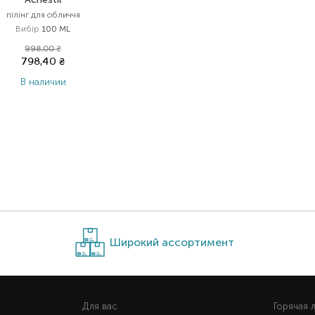
пілінг для обличчя
Вибір
100 ML
998,00
₴
798,40
₴
В наличии
Широкий ассортимент
Для вас
Горячая 