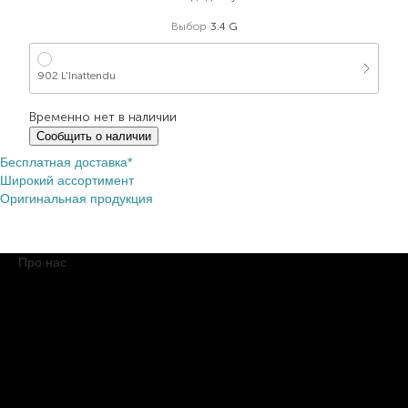
Выбор
3.4 G
902 L'Inattendu
Временно нет в наличии
Сообщить о наличии
Бесплатная доставка*
Широкий ассортимент
Оригинальная продукция
Про нас
О компании
Обещания BROCARD
Магазины BROCARD
Вакансии
#КупуйОРИГІНАЛ
Контакты
Новости