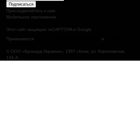
Подписаться
Присоединяйтесь к нам
Мобильное приложение
Этот сайт защищен reCAPTCHA и Google
Применяется
Политика конфиденциальности
и
Условия
обслуживания
© ООО «Брокард-Украина», 1997 г.Киев, ул. Кириловская,
134-А