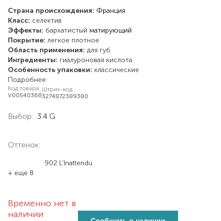
Страна происхождения:
Франция
Класс:
селектив
Эффекты:
бархатистый
матирующий
Покрытие:
легкое
плотное
Область применения:
для губ
Ингредиенты:
гиалуроновая кислота
Особенность упаковки:
классические
Подробнее
Код товара
Штрих-код
V00540368
3274872389380
Выбор:
3.4 G
Оттенок:
902 L'Inattendu
+ еще 8
Временно нет в
наличии
Сообщить о наличии