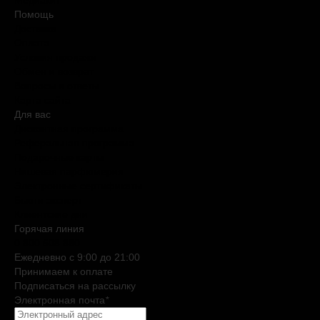
Медиакит
Помощь
Доставка
Оплата
Условия продажи
Обмен и возврат
Вопросы и ответы
Карта сайта
Для вас
Дисконтная программа
Реферальная программа
Подарочные карты
Нишевая парфюмерия
Электронные сертификаты
Бьюти эксперт
Клиентские дни
Горячая линия
0 800 508 880
Ежедневно c 9:00 до 21:00
Принимаем к оплате
Подписаться на рассылку
Электронная почта
*