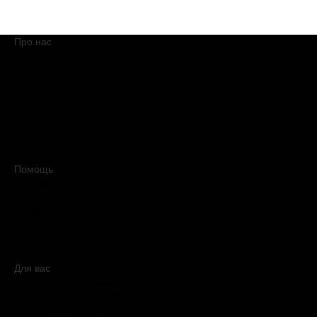
Про нас
О компании
Обещания BROCARD
Магазины BROCARD
Вакансии
#КупуйОРИГІНАЛ
Контакты
Новости
Медиакит
Помощь
Доставка
Оплата
Условия продажи
Обмен и возврат
Вопросы и ответы
Карта сайта
Для вас
Дисконтная программа
Реферальная программа
Подарочные карты