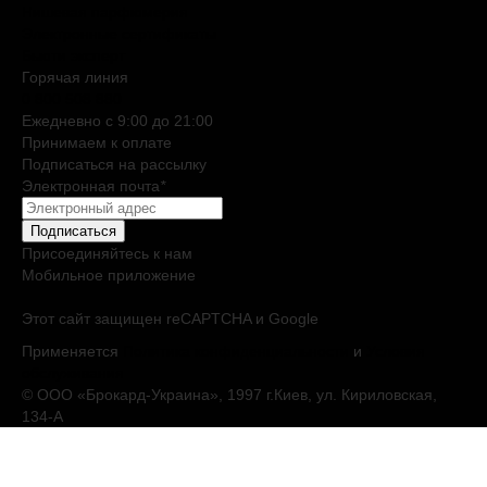
Нишевая парфюмерия
Электронные сертификаты
Бьюти эксперт
Горячая линия
0 800 508 880
Ежедневно c 9:00 до 21:00
Принимаем к оплате
Подписаться на рассылку
Электронная почта
*
Подписаться
Присоединяйтесь к нам
Мобильное приложение
Этот сайт защищен reCAPTCHA и Google
Применяется
Политика конфиденциальности
и
Условия
обслуживания
© ООО «Брокард-Украина», 1997 г.Киев, ул. Кириловская,
134-А