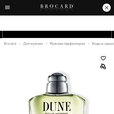
Brocard
Для мужчин
Мужская парфюмерия
Воды и одек