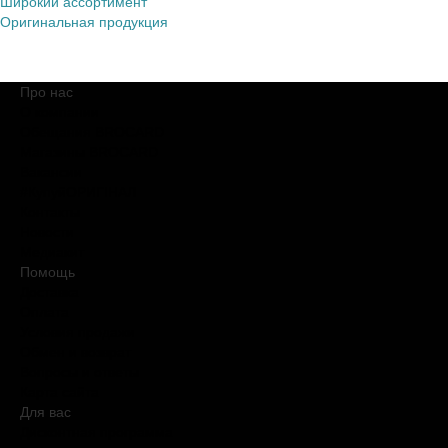
Широкий ассортимент
Оригинальная продукция
Про нас
О компании
Обещания BROCARD
Магазины BROCARD
Вакансии
#КупуйОРИГІНАЛ
Контакты
Новости
Медиакит
Помощь
Доставка
Оплата
Условия продажи
Обмен и возврат
Вопросы и ответы
Карта сайта
Для вас
Дисконтная программа