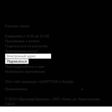
Реферальная программа
Подарочные карты
Нишевая парфюмерия
Электронные сертификаты
Бьюти эксперт
Горячая линия
0 800 508 880
Ежедневно c 9:00 до 21:00
Принимаем к оплате
Подписаться на рассылку
Электронная почта
*
Подписаться
Присоединяйтесь к нам
Мобильное приложение
Этот сайт защищен reCAPTCHA и Google
Применяется
Политика конфиденциальности
и
Условия
обслуживания
© ООО «Брокард-Украина», 1997 г.Киев, ул. Кириловская,
134-А