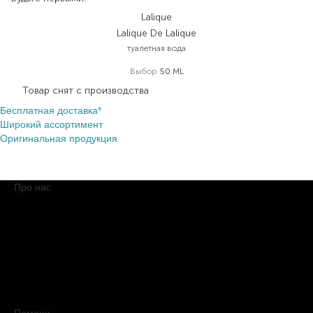
Lalique
Lalique De Lalique
туалетная вода
Выбор
50 ML
Товар снят с производства
Бесплатная доставка*
Широкий ассортимент
Оригинальная продукция
Про нас
О компании
Обещания BROCARD
Магазины BROCARD
Вакансии
#КупуйОРИГІНАЛ
Контакты
Новости
Медиакит