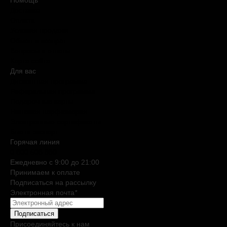
Помощь
Доставка
Оплата
Условия продажи
Обмен и возврат
Вопросы и ответы
Карта сайта
Для вас
Дисконтная программа
Реферальная программа
Подарочные карты
Нишевая парфюмерия
Электронные сертификаты
Бьюти эксперт
Горячая линия
0 800 508 880
Ежедневно c 9:00 до 21:00
Принимаем к оплате
Подписаться на рассылку
Электронная почта
*
Подписаться
Присоединяйтесь к нам