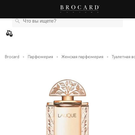
Каталог
Бренды
Акции
Новости
Магазины
eCard
товаров
Brocard
Парфюмерия
Женская парфюмерия
Туалетная во