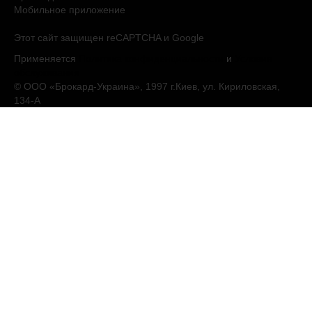
Мобильное приложение
Этот сайт защищен reCAPTCHA и Google
Применяется
Политика конфиденциальности
и
Условия
обслуживания
© ООО «Брокард-Украина», 1997 г.Киев, ул. Кириловская,
134-А