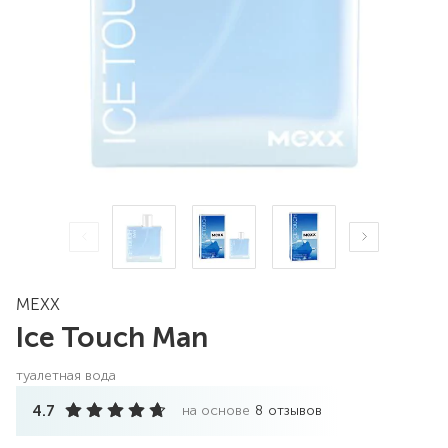
MEXX
Ice Touch Man
туалетная вода
4.7
на основе
8
отзывов