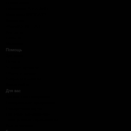
О компании
Обещания BROCARD
Магазины BROCARD
Вакансии
#КупуйОРИГІНАЛ
Контакты
Новости
Медиакит
Помощь
Доставка
Оплата
Условия продажи
Обмен и возврат
Вопросы и ответы
Карта сайта
Для вас
Дисконтная программа
Реферальная программа
Подарочные карты
Нишевая парфюмерия
Электронные сертификаты
Бьюти эксперт