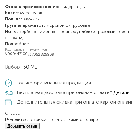
Страна происхождения:
Нидерланды
Класс:
масс-маркет
Пол:
для мужчин
Группы ароматов:
морской
цитрусовые
Ноты:
вербена лимонная
грейпфрут
яблоко
розовый перец
операнид
Подробнее
Код товара
Штрих-код
V000447100
737052825939
Выбор:
50 ML
Только оригинальная продукция
Бесплатная доставка при онлайн оплате*
Детали
Дополнительная скидка при оплате картой онлайн
Отзывы
Поделитесь своими впечатлениями о товаре
Добавить отзыв