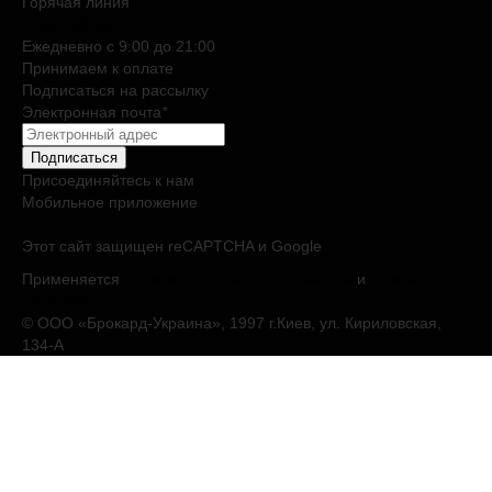
Горячая линия
0 800 508 880
Ежедневно c 9:00 до 21:00
Принимаем к оплате
Подписаться на рассылку
Электронная почта
*
Подписаться
Присоединяйтесь к нам
Мобильное приложение
Этот сайт защищен reCAPTCHA и Google
Применяется
Политика конфиденциальности
и
Условия
обслуживания
© ООО «Брокард-Украина», 1997 г.Киев, ул. Кириловская,
134-А