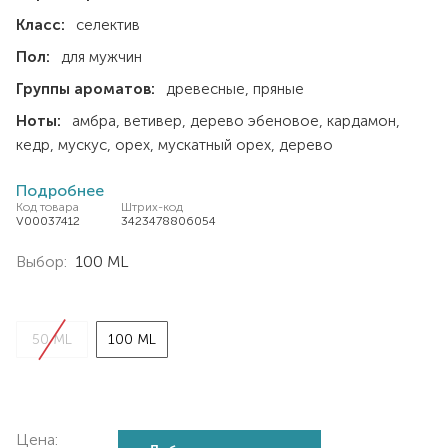
Класс:
селектив
Пол:
для мужчин
Группы ароматов:
древесные
пряные
Ноты:
амбра
ветивер
дерево эбеновое
кардамон
кедр
мускус
орех
мускатный орех
дерево
Подробнее
Код товара
Штрих-код
V00037412
3423478806054
Выбор:
100 ML
50 ML
100 ML
Цена: