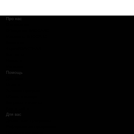
Про нас
О компании
Обещания BROCARD
Магазины BROCARD
Вакансии
#КупуйОРИГІНАЛ
Контакты
Новости
Медиакит
Помощь
Доставка
Оплата
Условия продажи
Обмен и возврат
Вопросы и ответы
Карта сайта
Для вас
Дисконтная программа
Реферальная программа
Подарочные карты