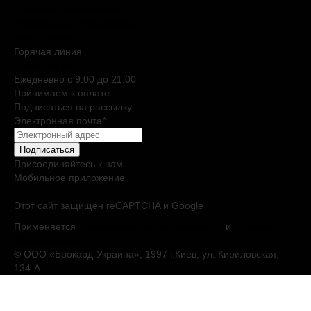
Нишевая парфюмерия
Электронные сертификаты
Бьюти эксперт
Горячая линия
0 800 508 880
Ежедневно c 9:00 до 21:00
Принимаем к оплате
Подписаться на рассылку
Электронная почта
*
Подписаться
Присоединяйтесь к нам
Мобильное приложение
Этот сайт защищен reCAPTCHA и Google
Применяется
Политика конфиденциальности
и
Условия
обслуживания
© ООО «Брокард-Украина», 1997 г.Киев, ул. Кириловская,
134-А