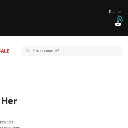
RU
SALE
 Her
1226103