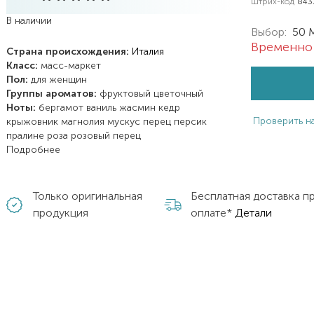
Штрих-код
843
В наличии
Выбор:
50 
Временно 
Страна происхождения:
Италия
Класс:
масс-маркет
Пол:
для женщин
Группы ароматов:
фруктовый
цветочный
Ноты:
бергамот
ваниль
жасмин
кедр
Проверить н
крыжовник
магнолия
мускус
перец
персик
пралине
роза
розовый перец
Подробнее
Только оригинальная
Бесплатная доставка п
продукция
оплате*
Детали