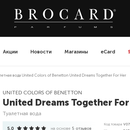
Акции
Новости
Магазины
eCard
летная вода United Colors of Benetton United Dreams Together For Her
UNITED COLORS OF BENETTON
United Dreams Together For
туалетная вода
Код товара
V07
5.0
на основе
5
отзывов