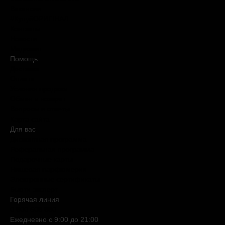
Вакансии
#КупуйОРИГІНАЛ
Контакты
Новости
Медиакит
Помощь
Доставка
Оплата
Условия продажи
Обмен и возврат
Вопросы и ответы
Карта сайта
Для вас
Дисконтная программа
Реферальная программа
Подарочные карты
Нишевая парфюмерия
Электронные сертификаты
Бьюти эксперт
Горячая линия
0 800 508 880
Ежедневно c 9:00 до 21:00