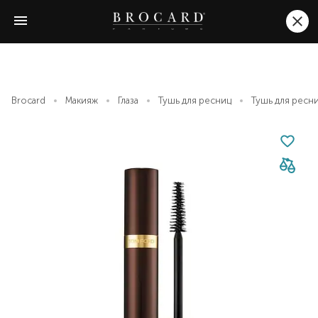
Brocard
Макияж
Глаза
Тушь для ресниц
Тушь для ресн