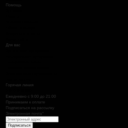
Помощь
Доставка
Оплата
Условия продажи
Обмен и возврат
Вопросы и ответы
Карта сайта
Для вас
Дисконтная программа
Реферальная программа
Подарочные карты
Нишевая парфюмерия
Электронные сертификаты
Бьюти эксперт
Горячая линия
0 800 508 880
Ежедневно c 9:00 до 21:00
Принимаем к оплате
Подписаться на рассылку
Электронная почта
*
Подписаться