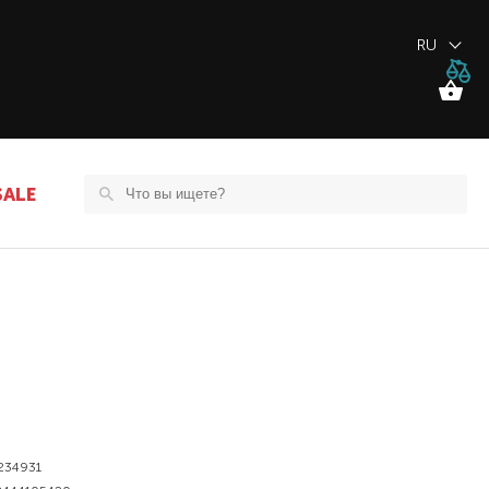
RU
SALE
234931