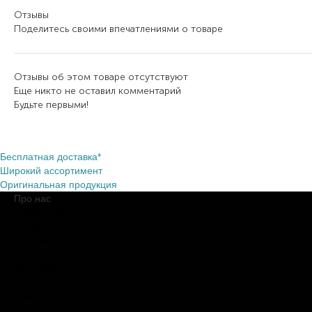
Отзывы
Поделитесь своими впечатлениями о товаре
Отзывы об этом товаре отсутствуют
Еще никто не оставил комментарий
Будьте первыми!
Бесплатная доставка*
Широкий ассортимент
Оригинальная продукция
Про нас
О компании
Обещания BROCARD
Магазины BROCARD
Вакансии
#КупуйОРИГІНАЛ
Контакты
Новости
Медиакит