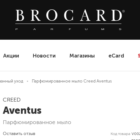
Акции
Новости
Магазины
eCard
анный уход
Парфюмированное мыло Creed Aventus
CREED
Aventus
парфюмированное мыло
Оставить отзыв
Код товара
V00