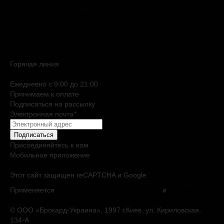
Дисконтная программа
Реферальная программа
Подарочные карты
Нишевая парфюмерия
Электронные сертификаты
Бьюти эксперт
Горячая линия
0 800 508 880
Ежедневно c 9:00 до 21:00
Принимаем к оплате
Подписаться на рассылку
Электронная почта
*
Подписаться
Присоединяйтесь к нам
Мобильное приложение
Этот сайт защищен reCAPTCHA и Google
Применяется
Политика конфиденциальности
и
Условия
обслуживания
© ООО «Брокард-Украина», 1997 г.Киев, ул. Кириловская,
134-А