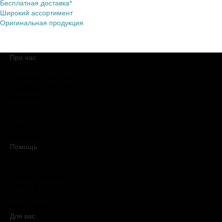
Бесплатная доставка*
Широкий ассортимент
Оригинальная продукция
Про нас
О компании
Обещания BROCARD
Магазины BROCARD
Вакансии
#КупуйОРИГІНАЛ
Контакты
Новости
Медиакит
Помощь
Доставка
Оплата
Условия продажи
Обмен и возврат
Вопросы и ответы
Карта сайта
Для вас