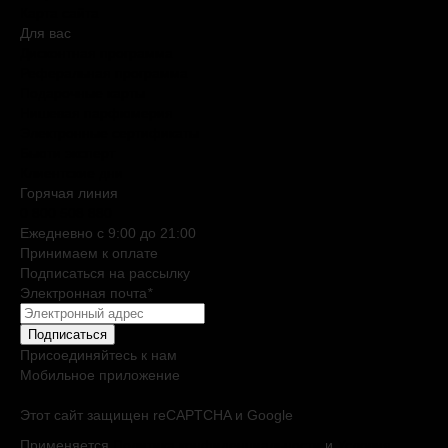
Карта сайта
Для вас
Дисконтная программа
Реферальная программа
Подарочные карты
Нишевая парфюмерия
Электронные сертификаты
Бьюти эксперт
Клиентские дни
Горячая линия
0 800 508 880
Ежедневно c 9:00 до 21:00
Принимаем к оплате
Подписаться на рассылку
Электронная почта
*
Подписаться
Присоединяйтесь к нам
Мобильное приложение
Этот сайт защищен reCAPTCHA и Google
Применяется
Политика конфиденциальности
и
Условия