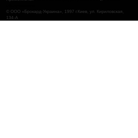
обслуживания
© ООО «Брокард-Украина», 1997 г.Киев, ул. Кириловская,
134-А