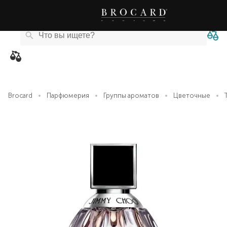
Каталог
Бренды
Акции
Новости
Магазины
eCard
товаров
Brocard
Парфюмерия
Группы ароматов
Цветочные