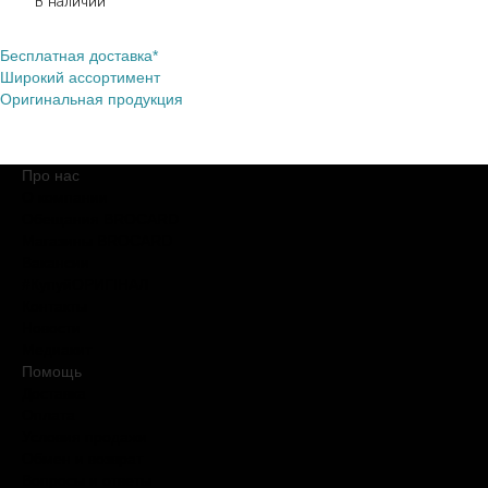
В наличии
Бесплатная доставка*
Широкий ассортимент
Оригинальная продукция
Про нас
О компании
Обещания BROCARD
Магазины BROCARD
Вакансии
#КупуйОРИГІНАЛ
Контакты
Новости
Медиакит
Помощь
Доставка
Оплата
Условия продажи
Обмен и возврат
Вопросы и ответы