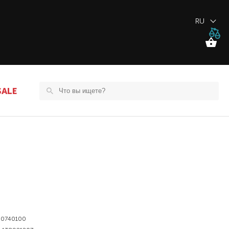
RU
SALE
0740100