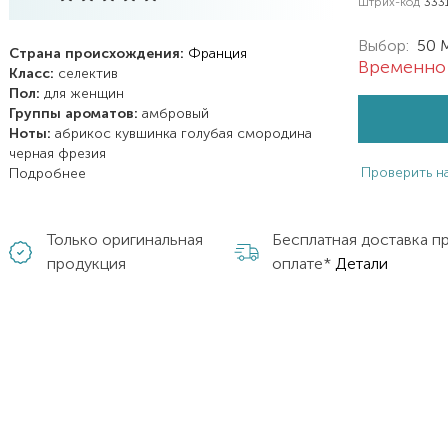
Штрих-код
333
Выбор:
50 
Страна происхождения:
Франция
Временно 
Класс:
селектив
Пол:
для женщин
Группы ароматов:
амбровый
Ноты:
абрикос
кувшинка голубая
смородина
черная
фрезия
Проверить н
Подробнее
Только оригинальная
Бесплатная доставка п
продукция
оплате*
Детали