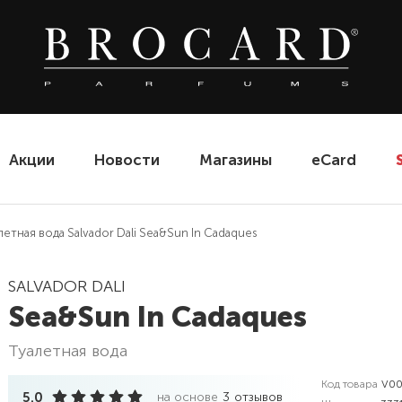
Акции
Новости
Магазины
eCard
летная вода Salvador Dali Sea&Sun In Cadaques
SALVADOR DALI
Sea&Sun In Cadaques
туалетная вода
Код товара
V00
5.0
на основе
3
отзывов