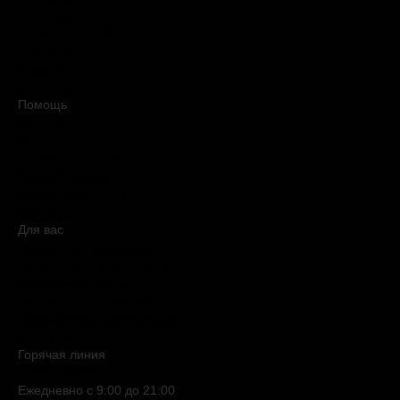
Вакансии
#КупуйОРИГІНАЛ
Контакты
Новости
Медиакит
Помощь
Доставка
Оплата
Условия продажи
Обмен и возврат
Вопросы и ответы
Карта сайта
Для вас
Дисконтная программа
Реферальная программа
Подарочные карты
Нишевая парфюмерия
Электронные сертификаты
Бьюти эксперт
Горячая линия
0 800 508 880
Ежедневно c 9:00 до 21:00